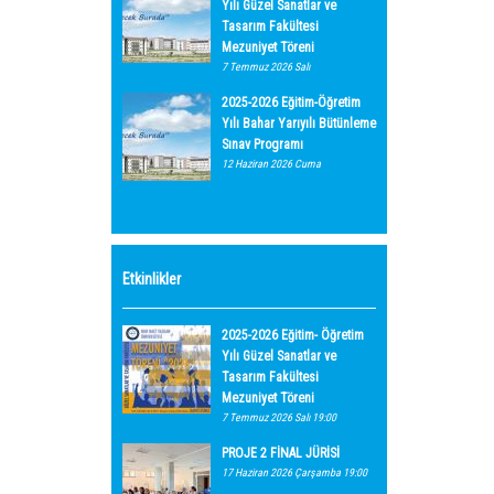
Yılı Güzel Sanatlar ve
Tasarım Fakültesi
Mezuniyet Töreni
7 Temmuz 2026 Salı
2025-2026 Eğitim-Öğretim
Yılı Bahar Yarıyılı Bütünleme
Sınav Programı
12 Haziran 2026 Cuma
Etkinlikler
2025-2026 Eğitim- Öğretim
Yılı Güzel Sanatlar ve
Tasarım Fakültesi
Mezuniyet Töreni
7 Temmuz 2026 Salı 19:00
PROJE 2 FİNAL JÜRİSİ
17 Haziran 2026 Çarşamba 19:00