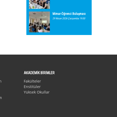
Mimar-Öğrenci Buluşması
29 Nisan 2026 Çarşamba 19:00
AKADEMİK BİRİMLER
n
Fakülteler
Enstitüler
Yüksek Okullar
m