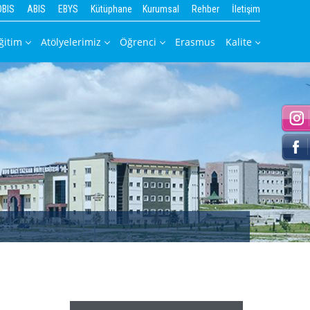
OBIS
ABIS
EBYS
Kütüphane
Kurumsal
Rehber
İletişim
ğitim
Atölyelerimiz
Öğrenci
Erasmus
Kalite