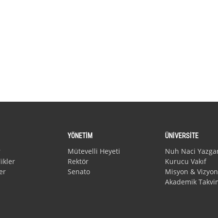
YÖNETİM
ÜNİVERSİTE
r
Mütevelli Heyeti
Nuh Naci Yazga
ikler
Rektör
Kurucu Vakıf
er
Senato
Misyon & Vizyon
Akademik Takvi