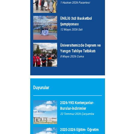
1 Haziran 2026 Pazartesi
ÜNİLİG 3x3 Basketbol
Şampiyonası
12 Mayıs 2026 Salı
Üniversitemizde Deprem ve
Yangın Tahliye Tatbikatı
8 Mayıs 2026 Cuma
Duyurular
2026-YKS Kontenjanlar-
Burslar-İndirimler
22 Temmuz 2026 Çarşamba
2025-2026 Eğitim- Öğretim